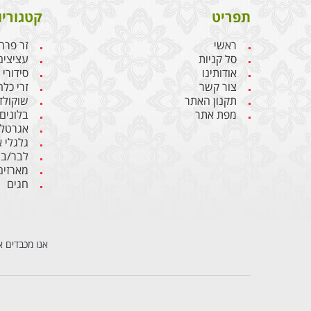
תפריט
קטגוריו
ראשי
זר פרח
סל קניות
עציצים
אודותינו
סידורי
צור קשר
זרי כלה
תקנון האתר
שוקולד
מפת אתר
בלונים
אגרטלי
גלגלי 
לבר/בת
מארזים
חגים
אנו מכבדים א