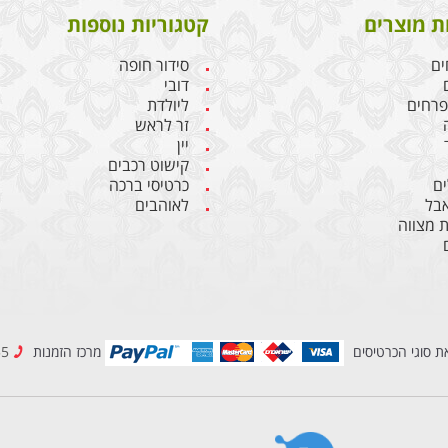
ת מוצרים
קטגוריות נוספות
ים
סידור חופה
דובי
 פרחים
ליולדת
זר לראש
יין
קישוט רכבים
ם
כרטיסי ברכה
אבל
לאוהבים
 מצווה
ת סוגי הכרטיסים
מרכז הזמנות
08-6909955