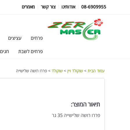
08-6909955
אודותינו
צור קשר
מאמרים
פרחים
עציצים
פרחים לשבת
חגים
עמוד הבית
>
שוקולד ויין
>
שוקולד
> פררו רושה שלישייה
תיאור המוצר:
פררו רושה שלישייה 35 גר