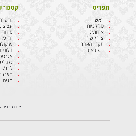
תפריט
קטגוריו
ראשי
זר פרח
סל קניות
עציצים
אודותינו
סידורי
צור קשר
זרי כלה
תקנון האתר
שוקולד
מפת אתר
בלונים
אגרטלי
גלגלי 
לבר/בת
מארזים
חגים
אנו מכבדים א