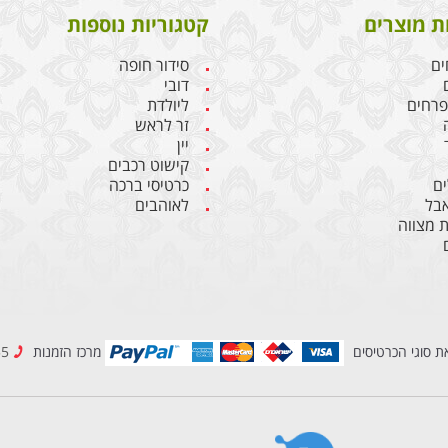
ת מוצרים
קטגוריות נוספות
ים
סידור חופה
דובי
 פרחים
ליולדת
זר לראש
יין
קישוט רכבים
ם
כרטיסי ברכה
אבל
לאוהבים
 מצווה
ת סוגי הכרטיסים
מרכז הזמנות
08-6909955