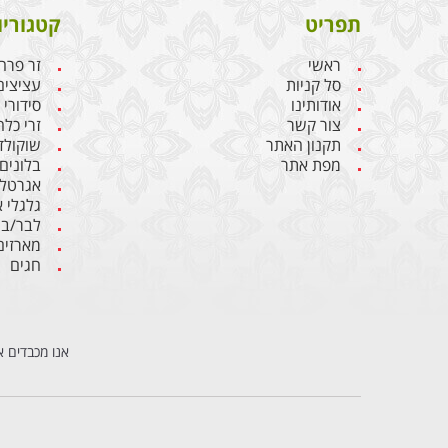
תפריט
קטגוריו
ראשי
זר פרח
סל קניות
עציצים
אודותינו
סידורי
צור קשר
זרי כלה
תקנון האתר
שוקולד
מפת אתר
בלונים
אגרטלי
גלגלי 
לבר/בת
מארזים
חגים
אנו מכבדים א