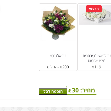
מבצע!
זר לראש “גיבסנית
זר אלגנטי
וליזיאנטוס”
119
₪
200
₪
החל מ-
מחיר:
30
₪
הוספה לסל