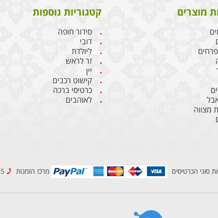
ת מוצרים
קטגוריות נוספות
ים
סידור חופה
דובי
 פרחים
ליולדת
זר לראש
יין
קישוט רכבים
ם
כרטיסי ברכה
אבל
לאוהבים
 מצווה
ת סוגי הכרטיסים
מרכז הזמנות
08-6909955