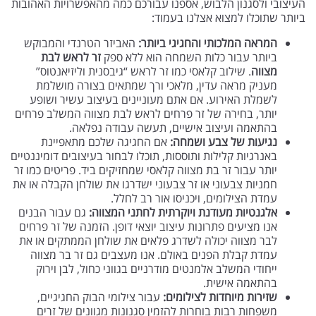
העיצובי ולסגנון הלבוש, אספנו עבורכם כמה מהאפשרויות האהובות
ביותר שתוכלו למצוא אצלנו בעמוד:
המראה המלכותי והחגיגי ביותר:
האביזר הטרנדי והמבוקש
ביותר עבור כלות השמחה הוא ללא ספק
זר לראש לבת
מצווה
. שילוב קלאסי כמו זר לראש “גיבסנית וליזיאנטוס”
מעניק מראה עדין, מלאכי ורך שמתאים בצורה מושלמת
לשמלת האירוע. אם אתם מעוניינים בעיצוב עשיר ושופע
יותר, בחירה של זר פרחים לראש לבת מצווה המשלב פרחים
בהתאמה ועיצוב אישיים, תעשה עבודה נפלאה.
נגיעות של צבע ושמחה:
אם החגיגה שלכם מתאפיינת
באנרגיות קלילות ותוססות, תוכלו לבחור בעיצובים דומיננטיים
יותר עבור זר בת מצווה קלאסי שמחזיקים ביד. פריטים כמו זר
חמניות צבעוני או זר צבעוני ישדרגו את שולחן הקבלה או את
עמדת הצילומים, ויכניסו אור רב לחלל.
אלגנטיות מעודנת ויוקרתית לחתני המצווה:
גם עבור הבנים
אנו מציעים פתרונות עיצוב יוצאי דופן. הזמנה של זר פרחים
לבר מצווה יכולה לשדרג פלאים את שולחן הממתקים או את
עמדת קבלת הפנים באולם. אנו מעצבים גם זר בר מצווה
ייחודי המשלב אלמנטים מודרניים בגווני כחול, לבן וירוק
בהתאמה אישית.
שזירות מיוחדות לצילומים:
עבור צילומי הבוק החגיגיים,
משפחות רבות בוחרות להזמין סגנונות מגוונים של זרים