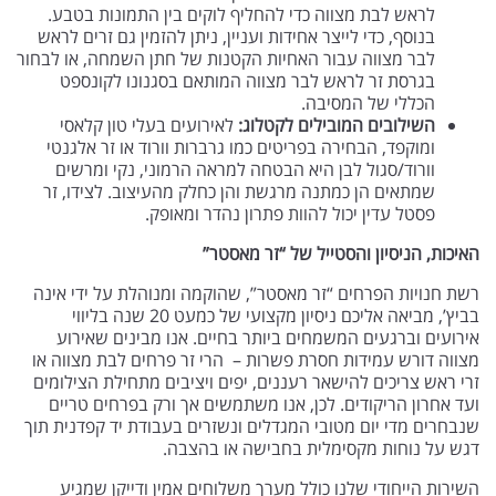
לראש לבת מצווה כדי להחליף לוקים בין התמונות בטבע.
בנוסף, כדי לייצר אחידות ועניין, ניתן להזמין גם זרים לראש
לבר מצווה עבור האחיות הקטנות של חתן השמחה, או לבחור
בגרסת זר לראש לבר מצווה המותאם בסגנונו לקונספט
הכללי של המסיבה.
השילובים המובילים לקטלוג:
לאירועים בעלי טון קלאסי
ומוקפד, הבחירה בפריטים כמו גרברות וורוד או זר אלגנטי
וורוד/סגול לבן היא הבטחה למראה הרמוני, נקי ומרשים
שמתאים הן כמתנה מרגשת והן כחלק מהעיצוב. לצידו, זר
פסטל עדין יכול להוות פתרון נהדר ומאופק.
האיכות, הניסיון והסטייל של “זר מאסטר”
רשת חנויות הפרחים “זר מאסטר”, שהוקמה ומנוהלת על ידי אינה
בביץ’, מביאה אליכם ניסיון מקצועי של כמעט 20 שנה בליווי
אירועים וברגעים המשמחים ביותר בחיים. אנו מבינים שאירוע
מצווה דורש עמידות חסרת פשרות – הרי זר פרחים לבת מצווה או
זרי ראש צריכים להישאר רעננים, יפים ויציבים מתחילת הצילומים
ועד אחרון הריקודים. לכן, אנו משתמשים אך ורק בפרחים טריים
שנבחרים מדי יום מטובי המגדלים ונשזרים בעבודת יד קפדנית תוך
דגש על נוחות מקסימלית בחבישה או בהצבה.
השירות הייחודי שלנו כולל מערך משלוחים אמין ודייקן שמגיע