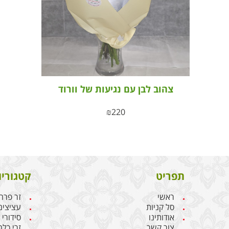
צהוב לבן עם נגיעות של וורוד
₪
220
תפריט
קטגוריו
ראשי
זר פרח
סל קניות
עציצים
אודותינו
סידורי
צור קשר
זרי כלה