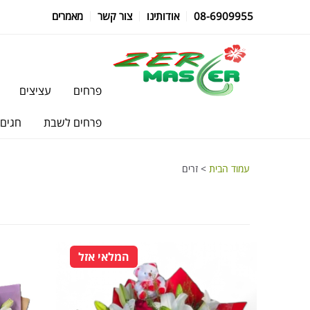
08-6909955
אודותינו
צור קשר
מאמרים
פרחים
עציצים
פרחים לשבת
חגים
עמוד הבית
> זרים
המלאי אזל