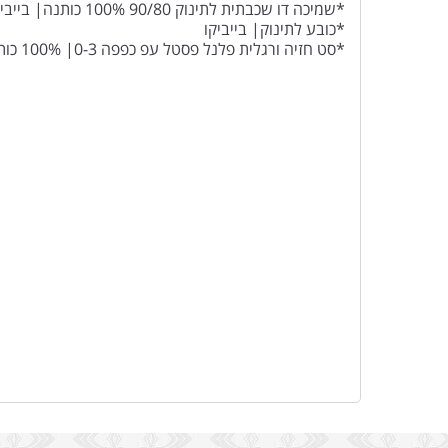
*שמיכה דו שכבתית לתינוק 90/80 100% כותנה| בייביקו
*כובע לתינוק| בייביקו
*סט חזיה ורגלית פלנל פסטל עפ כפפה 0-3| 100% כותנה| בייביקו
*גרביים לתינוק
*זוג חיתול טטרה
*דובי 18 ס”מ וורוד