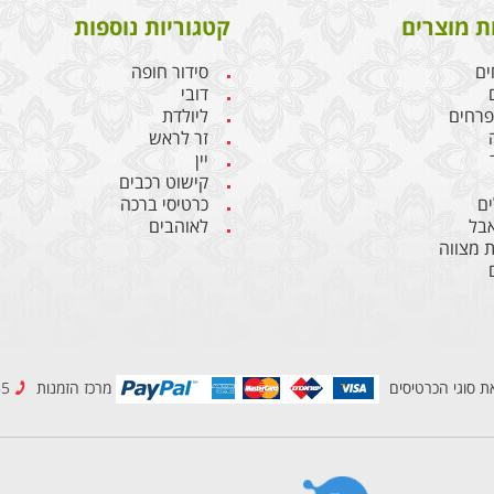
ת מוצרים
קטגוריות נוספות
ים
סידור חופה
דובי
 פרחים
ליולדת
זר לראש
יין
קישוט רכבים
ם
כרטיסי ברכה
אבל
לאוהבים
 מצווה
ת סוגי הכרטיסים
מרכז הזמנות
08-6909955