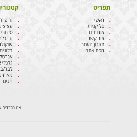
תפריט
קטגוריו
ראשי
זר פרח
סל קניות
עציצים
אודותינו
סידורי
צור קשר
זרי כלה
תקנון האתר
שוקולד
מפת אתר
בלונים
אגרטלי
גלגלי 
לבר/בת
מארזים
חגים
אנו מכבדים א