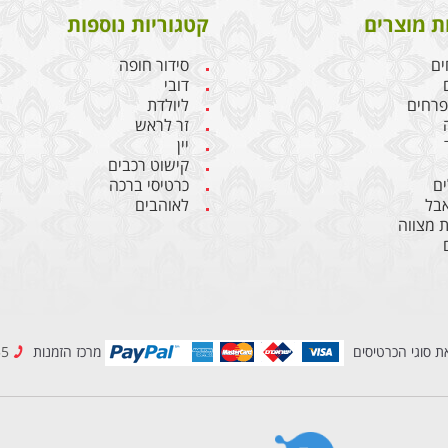
ת מוצרים
קטגוריות נוספות
ים
סידור חופה
דובי
 פרחים
ליולדת
זר לראש
יין
קישוט רכבים
ם
כרטיסי ברכה
אבל
לאוהבים
 מצווה
ת סוגי הכרטיסים
מרכז הזמנות
08-6909955