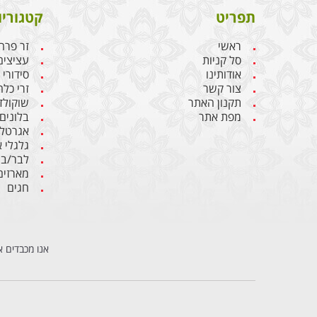
תפריט
קטגוריו
ראשי
זר פרח
סל קניות
עציצים
אודותינו
סידורי
צור קשר
זרי כלה
תקנון האתר
שוקולד
מפת אתר
בלונים
אגרטלי
גלגלי 
לבר/בת
מארזים
חגים
אנו מכבדים א