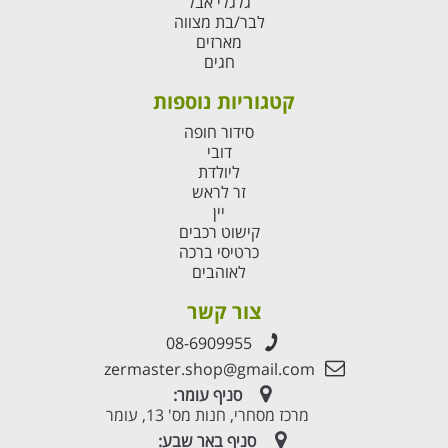
גלגלי אבל
לבר/בת מצווה
מארזים
חגים
קטגוריות נוספות
סידור חופה
דובי
ליולדת
זר לראש
יין
קישוט רכבים
כרטיסי ברכה
לאוהבים
צור קשר
08-6909955
zermaster.shop@gmail.com
סניף עומר:
מרכז מסחרי, חנות מס' 13, עומר
סניף באר שבע: